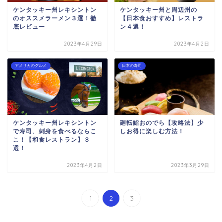
ケンタッキー州レキシントン
ケンタッキー州と周辺州の
のオススメラーメン３選！徹
【日本食おすすめ】レストラ
底レビュー
ン４選！
2023年4月29日
2023年4月2日
アメリカのグルメ
日本の寿司
ケンタッキー州レキシントン
廻転鮨おのでら【攻略法】少
で寿司、刺身を食べるならこ
しお得に楽しむ方法！
こ！【和食レストラン】３
選！
2023年4月2日
2023年3月29日
1
2
3