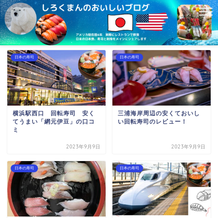
日本の寿司
日本の寿司
横浜駅西口 回転寿司 安く
三浦海岸周辺の安くておいし
てうまい「網元伊豆」の口コ
い回転寿司のレビュー！
ミ
2023年9月9日
2023年9月9日
日本の寿司
日本の寿司