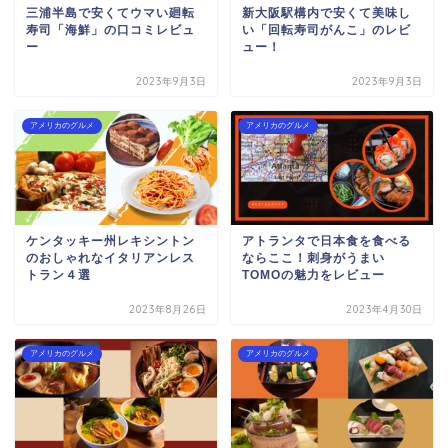
三浦半島で安くてウマい廻転
新大阪駅構内で安くて美味し
寿司「海鮮」の口コミレビュ
い「回転寿司がんこ」のレビ
ー
ュー！
2023年9月3日
2023年9月3日
アメリカのグルメ
アメリカのグルメ
ケンタッキー州レキシントン
アトランタで日本食を食べる
のおしゃれなイタリアンレス
ならここ！刺身がうまい
トラン４選
TOMOの魅力をレビュー
2023年8月26日
2023年4月30日
アメリカのグルメ
アメリカのグルメ